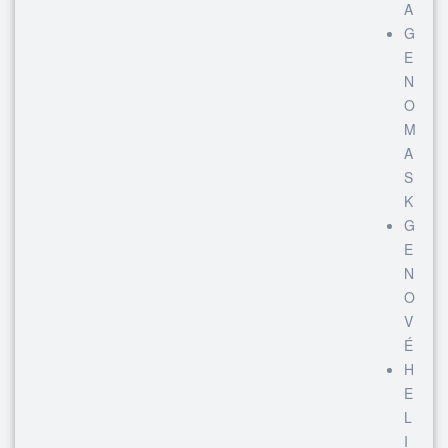
A
G
E
N
O
M
A
S
K
G
E
N
O
V
É
H
E
L
I