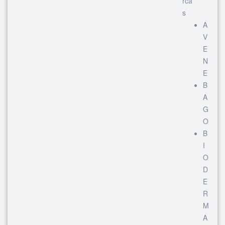
rca
s
A
V
E
N
E
B
A
G
O
B
I
O
D
E
R
M
A