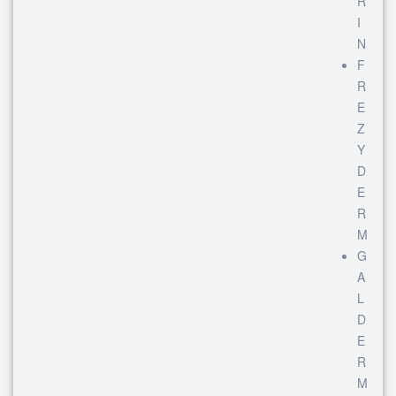
R
I
N
F
R
E
Z
Y
D
E
R
M
G
A
L
D
E
R
M