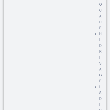
O
C
A
R
E
H
I
D
R
I
S
A
G
E
I
S
D
I