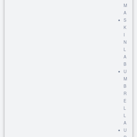
M
A
S
K
I
N
L
A
B
U
M
B
R
E
L
L
A
U