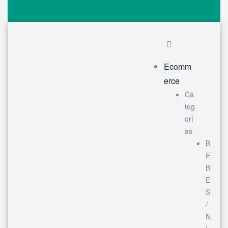
Ecomm
erce
Ca
teg
orí
as
B
E
B
E
S
/
N