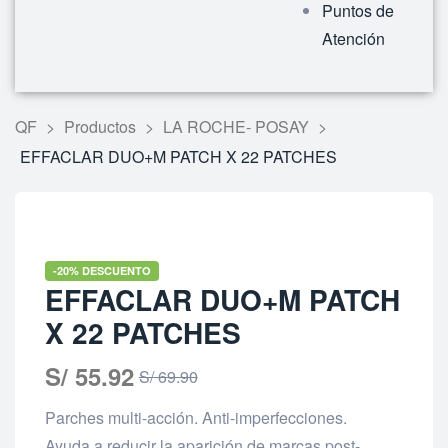
Puntos de
Atención
QF
>
Productos
>
LA ROCHE- POSAY
>
EFFACLAR DUO+M PATCH X 22 PATCHES
-20% DESCUENTO
EFFACLAR DUO+M PATCH
X 22 PATCHES
S/
55.92
S/
69.90
Parches multi-acción. Anti-imperfecciones.
Ayuda a reducir la aparición de marcas post-