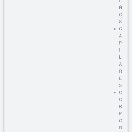
I
Ñ
O
S
C
A
P
I
L
A
R
E
S
C
O
R
P
O
R