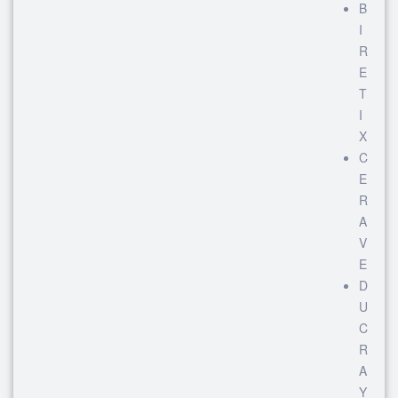
B
I
R
E
T
I
X
C
E
R
A
V
E
D
U
C
R
A
Y