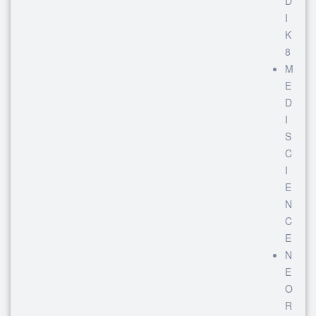
D
I
K
8
M
E
D
I
S
C
I
E
N
C
E
N
E
O
R