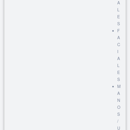
A
L
E
S
F
A
C
I
A
L
E
S
M
A
N
O
S
/
U