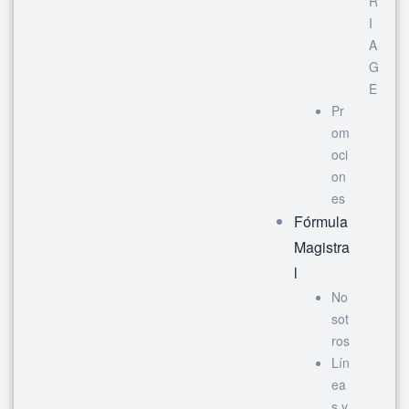
R
I
A
G
E
Pr
om
oci
on
es
Fórmula
Magistra
l
No
sot
ros
Lín
ea
s y