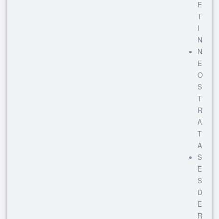
E
T
I
N
N
E
O
S
T
R
A
T
A
S
E
S
D
E
R