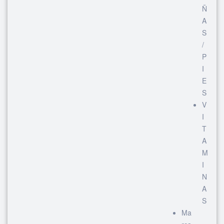
Ñ
A
S
/
P
I
E
S
V
I
T
A
M
I
N
A
S
Ma