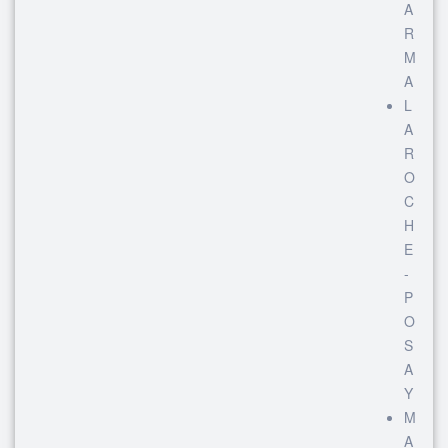
A
R
M
A
L
A
R
O
C
H
E
-
P
O
S
A
Y
M
A