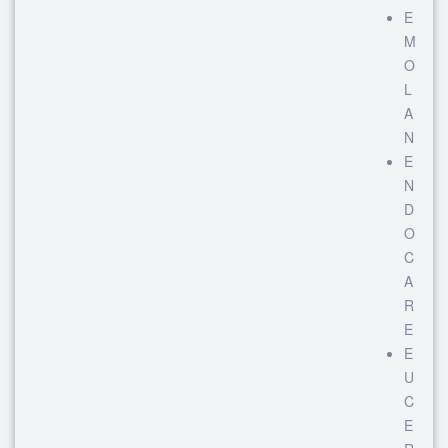
E
M
O
L
A
N
E
N
D
O
C
A
R
E
E
U
C
E