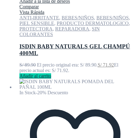
Añadir a la lista de deseos
Comparar
Vista Rápida
ANTI-IRRITANTE
,
BEBES/NIÑOS
,
BEBES/NIÑOS
,
PIEL SENSIBLE
,
PRODUCTO DERMATOLOGICO
,
PROTECTORA
,
REPARADORA
,
SIN
COLORANTES
ISDIN BABY NATURALS GEL CHAMPÚ
400ML
S/
89.90
El precio original era: S/ 89.90.
S/
71.92
El
precio actual es: S/ 71.92.
Añadir al carrito
In Stock
-20% Descuento