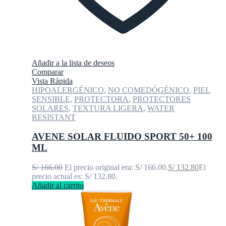
Añadir a la lista de deseos
Comparar
Vista Rápida
HIPOALERGÉNICO
,
NO COMEDÓGÉNICO
,
PIEL
SENSIBLE
,
PROTECTORA
,
PROTECTORES
SOLARES
,
TEXTURA LIGERA
,
WATER
RESISTANT
AVENE SOLAR FLUIDO SPORT 50+ 100
ML
S/
166.00
El precio original era: S/ 166.00.
S/
132.80
El
precio actual es: S/ 132.80.
Añadir al carrito