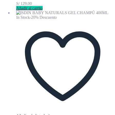
S/
129.00
Añadir al carrito
In Stock
-20% Descuento