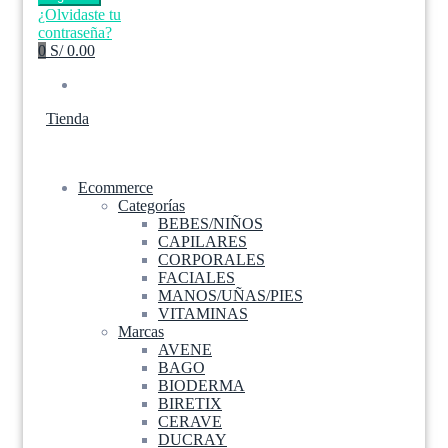
¿Olvidaste tu
contraseña?
0
S/ 0.00
Tienda
Ecommerce
Categorías
BEBES/NIÑOS
CAPILARES
CORPORALES
FACIALES
MANOS/UÑAS/PIES
VITAMINAS
Marcas
AVENE
BAGO
BIODERMA
BIRETIX
CERAVE
DUCRAY