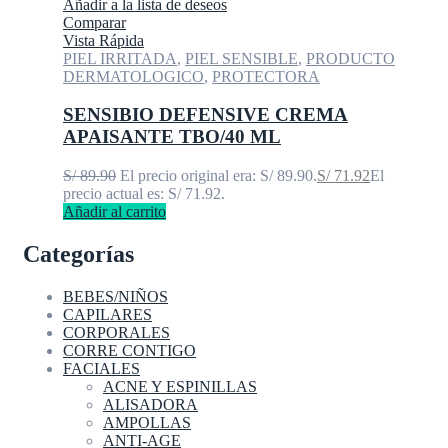
Añadir a la lista de deseos
Comparar
Vista Rápida
PIEL IRRITADA
,
PIEL SENSIBLE
,
PRODUCTO
DERMATOLOGICO
,
PROTECTORA
SENSIBIO DEFENSIVE CREMA
APAISANTE TBO/40 ML
S/
89.90
El precio original era: S/ 89.90.
S/
71.92
El
precio actual es: S/ 71.92.
Añadir al carrito
Categorías
BEBES/NIÑOS
CAPILARES
CORPORALES
CORRE CONTIGO
FACIALES
ACNE Y ESPINILLAS
ALISADORA
AMPOLLAS
ANTI-AGE