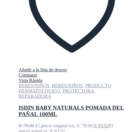
Añadir a la lista de deseos
Comparar
Vista Rápida
BEBES/NIÑOS
,
BEBES/NIÑOS
,
PRODUCTO
DERMATOLOGICO
,
PROTECTORA
,
REPARADORA
ISDIN BABY NATURALS POMADA DEL
PAÑAL 100ML
S/
79.90
El precio original era: S/ 79.90.
S/
63.92
El
precio actual es: S/ 63.92.