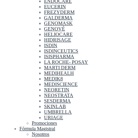
ENDOCARE
EUCERIN
FREZYDERM
GALDERMA
GENOMASK
GENOVÉ
HELIOCARE
HIDRISAGE
ISDIN
ISDINCEUTICS
ISISPHARMA
LA ROCHE- POSAY
MARTI DERM
MEDIHEALH
MEDIK8
MEDISCIENCE
NEORETIN
NEOSTRATA
SESDERMA
SKINLAB
UMBRELLA
URIAGE
Promociones
Fórmula Magistral
Nosotros