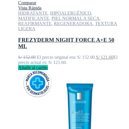
Comparar
Vista Rápida
HIDRATANTE
,
HIPOALERGÉNICO
,
MATIFICANTE
,
PIEL NORMAL A SECA
,
REAFIRMANTE
,
REGENERADORA
,
TEXTURA
LIGERA
FREZYDERM NIGHT FORCE A+E 50
ML
S/
152.00
El precio original era: S/ 152.00.
S/
121.60
El
precio actual es: S/ 121.60.
Añadir al carrito