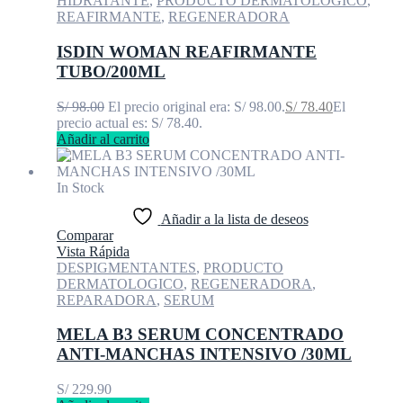
HIDRATANTE
,
PRODUCTO DERMATOLOGICO
,
REAFIRMANTE
,
REGENERADORA
ISDIN WOMAN REAFIRMANTE
TUBO/200ML
S/
98.00
El precio original era: S/ 98.00.
S/
78.40
El
precio actual es: S/ 78.40.
Añadir al carrito
In Stock
Añadir a la lista de deseos
Comparar
Vista Rápida
DESPIGMENTANTES
,
PRODUCTO
DERMATOLOGICO
,
REGENERADORA
,
REPARADORA
,
SERUM
MELA B3 SERUM CONCENTRADO
ANTI-MANCHAS INTENSIVO /30ML
S/
229.90