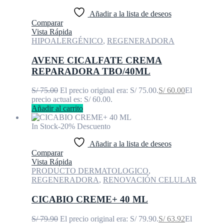
Añadir a la lista de deseos
Comparar
Vista Rápida
HIPOALERGÉNICO
,
REGENERADORA
AVENE CICALFATE CREMA
REPARADORA TBO/40ML
S/
75.00
El precio original era: S/ 75.00.
S/
60.00
El
precio actual es: S/ 60.00.
Añadir al carrito
In Stock
-20% Descuento
Añadir a la lista de deseos
Comparar
Vista Rápida
PRODUCTO DERMATOLOGICO
,
REGENERADORA
,
RENOVACIÓN CELULAR
CICABIO CREME+ 40 ML
S/
79.90
El precio original era: S/ 79.90.
S/
63.92
El