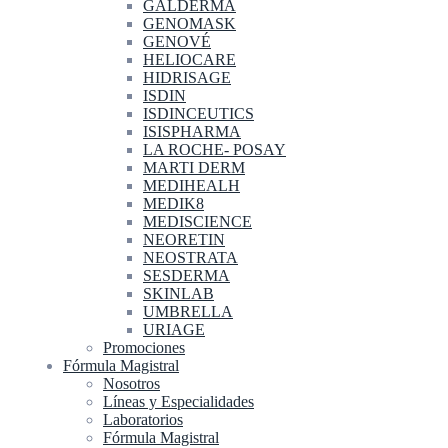
GALDERMA
GENOMASK
GENOVÉ
HELIOCARE
HIDRISAGE
ISDIN
ISDINCEUTICS
ISISPHARMA
LA ROCHE- POSAY
MARTI DERM
MEDIHEALH
MEDIK8
MEDISCIENCE
NEORETIN
NEOSTRATA
SESDERMA
SKINLAB
UMBRELLA
URIAGE
Promociones
Fórmula Magistral
Nosotros
Líneas y Especialidades
Laboratorios
Fórmula Magistral