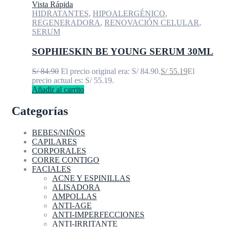
Vista Rápida
HIDRATANTES
,
HIPOALERGÉNICO
,
REGENERADORA
,
RENOVACIÓN CELULAR
,
SERUM
SOPHIESKIN BE YOUNG SERUM 30ML
S/
84.90
El precio original era: S/ 84.90.
S/
55.19
El
precio actual es: S/ 55.19.
Añadir al carrito
Categorías
BEBES/NIÑOS
CAPILARES
CORPORALES
CORRE CONTIGO
FACIALES
ACNE Y ESPINILLAS
ALISADORA
AMPOLLAS
ANTI-AGE
ANTI-IMPERFECCIONES
ANTI-IRRITANTE