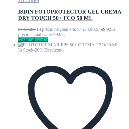
SOLARES
ISDIN FOTOPROTECTOR GEL CREMA
DRY TOUCH 50+ FCO 50 ML
S/
124.90
El precio original era: S/ 124.90.
S/
99.92
El
precio actual es: S/ 99.92.
Añadir al carrito
In Stock
-20% Descuento