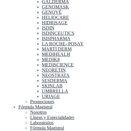
GALDERMA
GENOMASK
GENOVÉ
HELIOCARE
HIDRISAGE
ISDIN
ISDINCEUTICS
ISISPHARMA
LA ROCHE- POSAY
MARTI DERM
MEDIHEALH
MEDIK8
MEDISCIENCE
NEORETIN
NEOSTRATA
SESDERMA
SKINLAB
UMBRELLA
URIAGE
Promociones
Fórmula Magistral
Nosotros
Líneas y Especialidades
Laboratorios
Fórmula Magistral