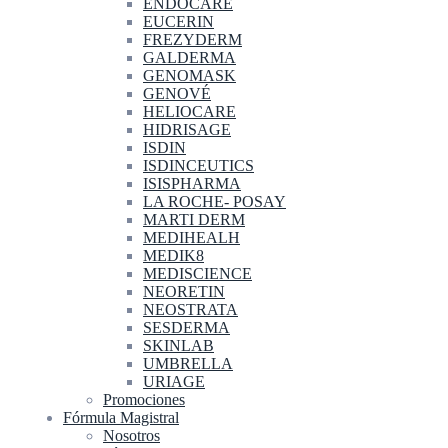
ENDOCARE
EUCERIN
FREZYDERM
GALDERMA
GENOMASK
GENOVÉ
HELIOCARE
HIDRISAGE
ISDIN
ISDINCEUTICS
ISISPHARMA
LA ROCHE- POSAY
MARTI DERM
MEDIHEALH
MEDIK8
MEDISCIENCE
NEORETIN
NEOSTRATA
SESDERMA
SKINLAB
UMBRELLA
URIAGE
Promociones
Fórmula Magistral
Nosotros