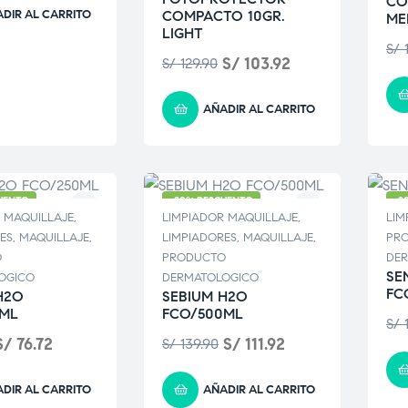
CO
DIR AL CARRITO
COMPACTO 10GR.
ME
LIGHT
S/
1
S/
103.92
S/
129.90
AÑADIR AL CARRITO
UENTO
-20% DESCUENTO
-2
 MAQUILLAJE
,
LIMPIADOR MAQUILLAJE
,
LIM
ES
,
MAQUILLAJE
,
LIMPIADORES
,
MAQUILLAJE
,
PR
O
PRODUCTO
DE
SE
OGICO
DERMATOLOGICO
FC
H2O
SEBIUM H2O
0ML
FCO/500ML
S/
1
S/
76.72
S/
111.92
S/
139.90
DIR AL CARRITO
AÑADIR AL CARRITO