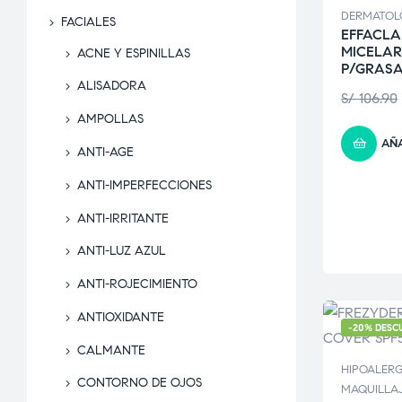
DERMATOL
FACIALES
EFFACLA
MICELAR
ACNE Y ESPINILLAS
P/GRAS
ALISADORA
S/
106.90
AMPOLLAS
AÑA
ANTI-AGE
ANTI-IMPERFECCIONES
ANTI-IRRITANTE
ANTI-LUZ AZUL
ANTI-ROJECIMIENTO
ANTIOXIDANTE
-20% DESC
CALMANTE
HIPOALER
CONTORNO DE OJOS
MAQUILLA