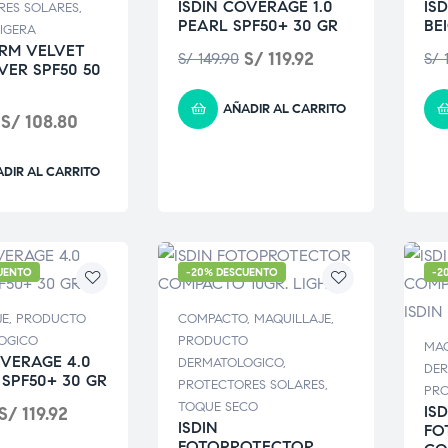
ISDIN COVERAGE 1.0
IS
RES SOLARES
,
PEARL SPF50+ 30 GR
BE
IGERA
RM VELVET
S/
119.92
S/
149.90
S/
1
VER SPF50 50
AÑADIR AL CARRITO
S/
108.80
DIR AL CARRITO
UENTO
-20% DESCUENTO
-2
JE
,
PRODUCTO
COMPACTO
,
MAQUILLAJE
,
OGICO
PRODUCTO
MAQ
OVERAGE 4.0
DERMATOLOGICO
,
DE
SPF50+ 30 GR
PROTECTORES SOLARES
,
PRO
TOQUE SECO
ISD
S/
119.92
ISDIN
FO
FOTOPROTECTOR