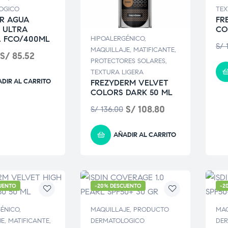
OGICO
TEX
R AGUA
FR
 ULTRA
CO
A FCO/400ML
HIPOALERGÉNICO
,
S/
1
MAQUILLAJE
,
MATIFICANTE
,
S/
85.52
PROTECTORES SOLARES
,
TEXTURA LIGERA
DIR AL CARRITO
FREZYDERM VELVET
COLORS DARK 50 ML
S/
108.80
S/
136.00
AÑADIR AL CARRITO
UENTO
-20% DESCUENTO
-2
GÉNICO
,
MAQUILLAJE
,
PRODUCTO
MAQ
JE
,
MATIFICANTE
,
DERMATOLOGICO
DE