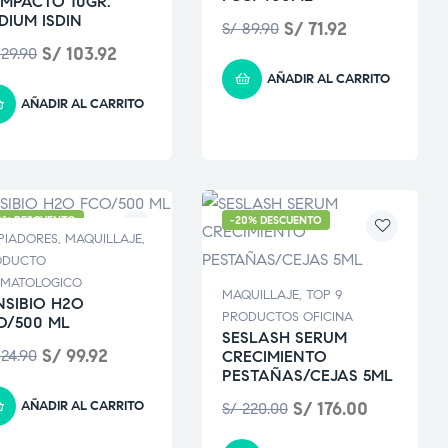
MPACTO 10GR.
DIUM ISDIN
S/
71.92
S/
89.90
S/
103.92
29.90
AÑADIR AL CARRITO
AÑADIR AL CARRITO
0% DESCUENTO
-20% DESCUENTO
PIADORES
,
MAQUILLAJE
,
ODUCTO
RMATOLOGICO
MAQUILLAJE
,
TOP 9
NSIBIO H2O
PRODUCTOS OFICINA
O/500 ML
SESLASH SERUM
S/
99.92
24.90
CRECIMIENTO
PESTAÑAS/CEJAS 5ML
AÑADIR AL CARRITO
S/
176.00
S/
220.00