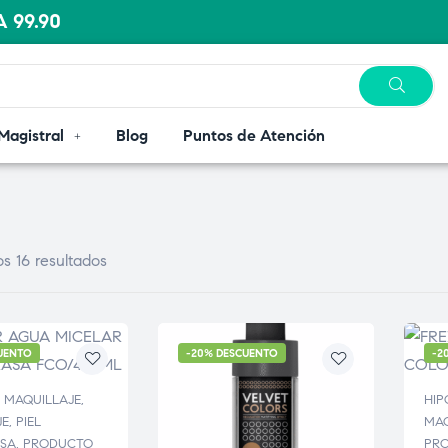
 99.90
Magistral
Blog
Puntos de Atención
s 16 resultados
UENTO
-20% DESCUENTO
-2
 MAQUILLAJE
,
HIP
JE
,
PIEL
MAQ
ASA
,
PRODUCTO
PRO