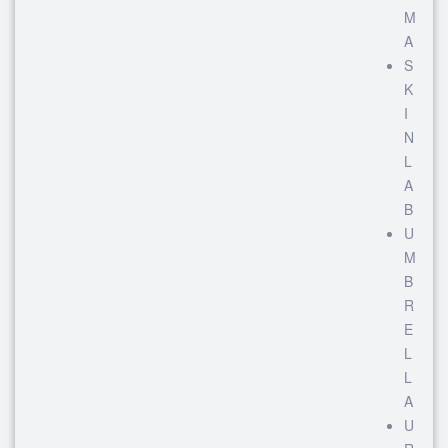
M
A
S
K
I
N
L
A
B
U
M
B
R
E
L
L
A
U