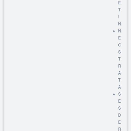
E
T
I
N
N
E
O
S
T
R
A
T
A
S
E
S
D
E
R