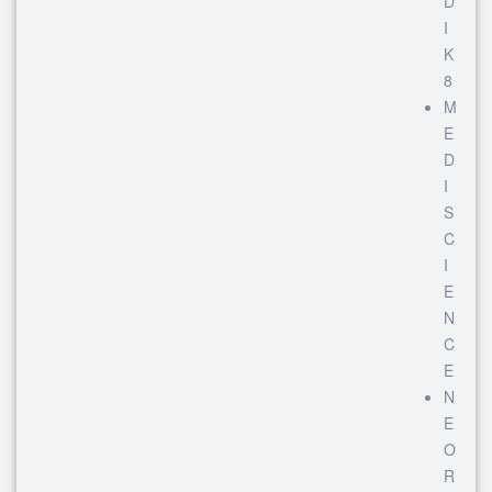
D
I
K
8
M
E
D
I
S
C
I
E
N
C
E
N
E
O
R