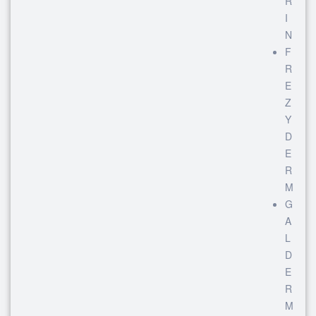
R
I
N
F
R
E
Z
Y
D
E
R
M
G
A
L
D
E
R
M