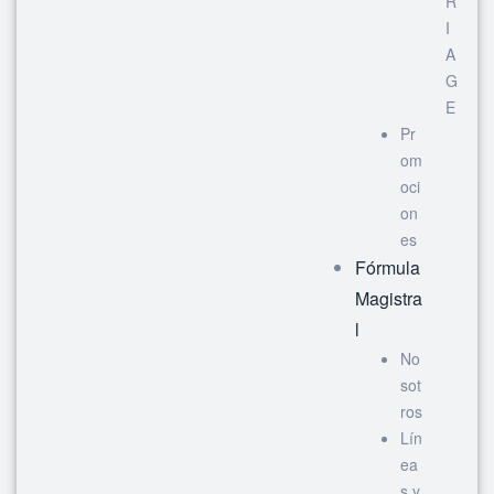
R
I
A
G
E
Pr
om
oci
on
es
Fórmula
Magistra
l
No
sot
ros
Lín
ea
s y