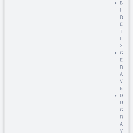
B
I
R
E
T
I
X
C
E
R
A
V
E
D
U
C
R
A
Y