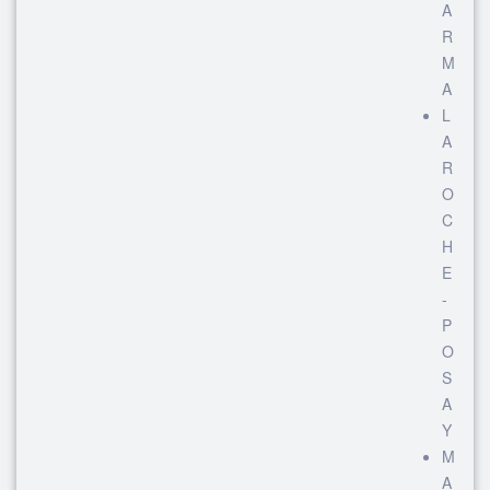
A
R
M
A
L
A
R
O
C
H
E
-
P
O
S
A
Y
M
A