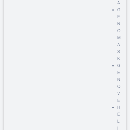
A
G
E
N
O
M
A
S
K
G
E
N
O
V
É
H
E
L
I