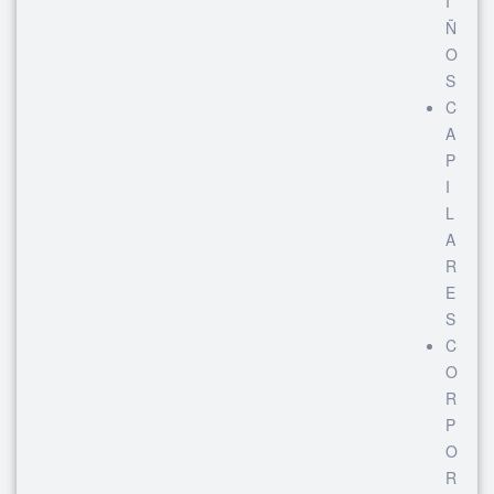
I
Ñ
O
S
C
A
P
I
L
A
R
E
S
C
O
R
P
O
R