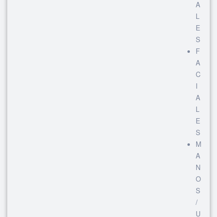
A
L
E
S
F
A
C
I
A
L
E
S
M
A
N
O
S
/
U