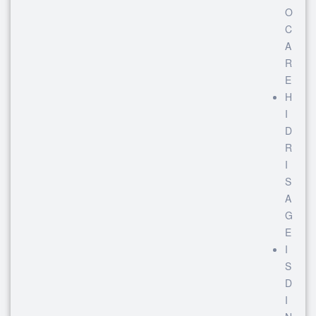
O
C
A
R
E
H
I
D
R
I
S
A
G
E
I
S
D
I