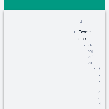
Ecomm
erce
Ca
teg
orí
as
B
E
B
E
S
/
N