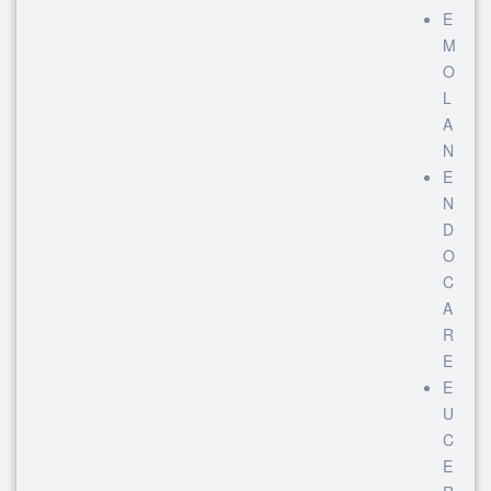
E
M
O
L
A
N
E
N
D
O
C
A
R
E
E
U
C
E