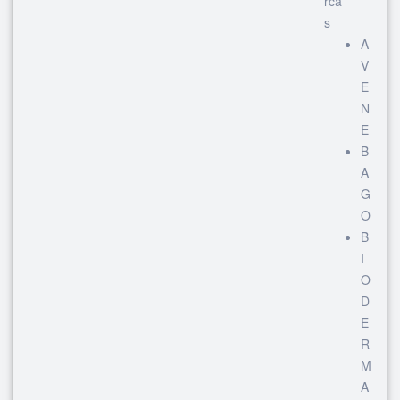
rca
s
A
V
E
N
E
B
A
G
O
B
I
O
D
E
R
M
A