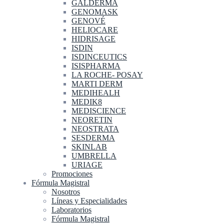
GALDERMA
GENOMASK
GENOVÉ
HELIOCARE
HIDRISAGE
ISDIN
ISDINCEUTICS
ISISPHARMA
LA ROCHE- POSAY
MARTI DERM
MEDIHEALH
MEDIK8
MEDISCIENCE
NEORETIN
NEOSTRATA
SESDERMA
SKINLAB
UMBRELLA
URIAGE
Promociones
Fórmula Magistral
Nosotros
Líneas y Especialidades
Laboratorios
Fórmula Magistral