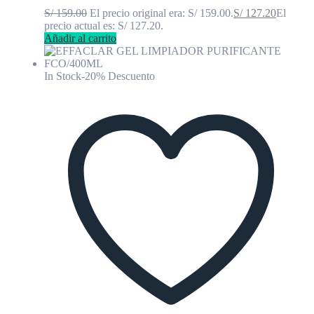
S/
159.00
El precio original era: S/ 159.00.
S/
127.20
El
precio actual es: S/ 127.20.
Añadir al carrito
In Stock
-20% Descuento