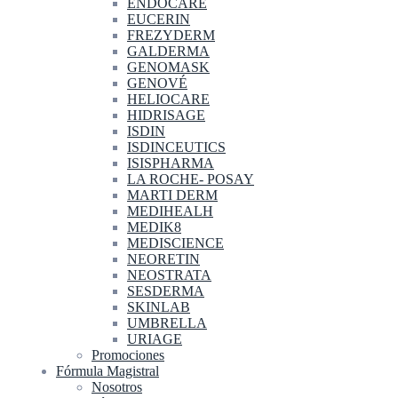
ENDOCARE
EUCERIN
FREZYDERM
GALDERMA
GENOMASK
GENOVÉ
HELIOCARE
HIDRISAGE
ISDIN
ISDINCEUTICS
ISISPHARMA
LA ROCHE- POSAY
MARTI DERM
MEDIHEALH
MEDIK8
MEDISCIENCE
NEORETIN
NEOSTRATA
SESDERMA
SKINLAB
UMBRELLA
URIAGE
Promociones
Fórmula Magistral
Nosotros