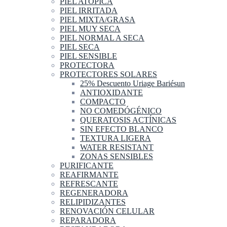
PIEL ATOPICA
PIEL IRRITADA
PIEL MIXTA/GRASA
PIEL MUY SECA
PIEL NORMAL A SECA
PIEL SECA
PIEL SENSIBLE
PROTECTORA
PROTECTORES SOLARES
25% Descuento Uriage Bariésun
ANTIOXIDANTE
COMPACTO
NO COMEDÓGÉNICO
QUERATOSIS ACTÍNICAS
SIN EFECTO BLANCO
TEXTURA LIGERA
WATER RESISTANT
ZONAS SENSIBLES
PURIFICANTE
REAFIRMANTE
REFRESCANTE
REGENERADORA
RELIPIDIZANTES
RENOVACIÓN CELULAR
REPARADORA