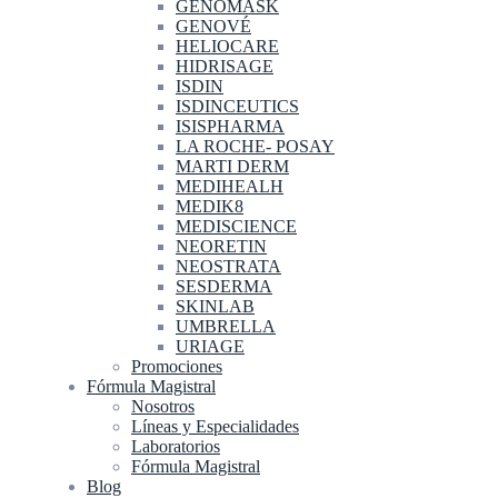
GENOMASK
GENOVÉ
HELIOCARE
HIDRISAGE
ISDIN
ISDINCEUTICS
ISISPHARMA
LA ROCHE- POSAY
MARTI DERM
MEDIHEALH
MEDIK8
MEDISCIENCE
NEORETIN
NEOSTRATA
SESDERMA
SKINLAB
UMBRELLA
URIAGE
Promociones
Fórmula Magistral
Nosotros
Líneas y Especialidades
Laboratorios
Fórmula Magistral
Blog