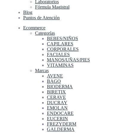
Laboratorios
Fórmula Magistral
Blog
Puntos de Atención
Ecommerce
Categorías
BEBES/NIÑOS
CAPILARES
CORPORALES
FACIALES
MANOS/UÑAS/PIES
VITAMINAS
Marcas
AVENE
BAGO
BIODERMA
BIRETIX
CERAVE
DUCRAY
EMOLAN
ENDOCARE
EUCERIN
FREZYDERM
GALDERMA