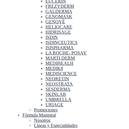
EUCERIN
FREZYDERM
GALDERMA
GENOMASK
GENOVÉ
HELIOCARE
HIDRISAGE
ISDIN
ISDINCEUTICS
ISISPHARMA
LA ROCHE- POSAY
MARTI DERM
MEDIHEALH
MEDIK8
MEDISCIENCE
NEORETIN
NEOSTRATA
SESDERMA
SKINLAB
UMBRELLA
URIAGE
Promociones
Fórmula Magistral
Nosotros
Líneas y Especialidades