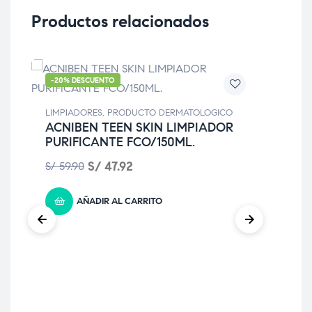
Productos relacionados
-20% DESCUENTO
-2
LIMPIADORES
,
PRODUCTO DERMATOLOGICO
ACNIBEN TEEN SKIN LIMPIADOR
PURIFICANTE FCO/150ML.
S/
47.92
S/
59.90
AÑADIR AL CARRITO
LIM
AT
S/
9