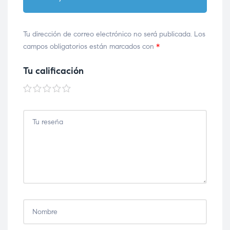
Tu dirección de correo electrónico no será publicada.
Los
campos obligatorios están marcados con
*
Tu calificación
1 de 5
2 de 5
3 de 5
4 de 5
5 de 5
estrellas
estrellas
estrellas
estrellas
estrellas