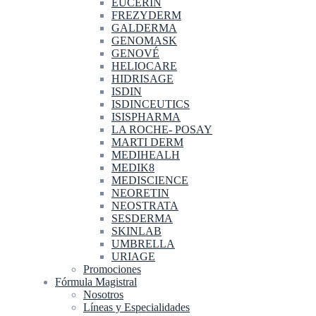
EUCERIN
FREZYDERM
GALDERMA
GENOMASK
GENOVÉ
HELIOCARE
HIDRISAGE
ISDIN
ISDINCEUTICS
ISISPHARMA
LA ROCHE- POSAY
MARTI DERM
MEDIHEALH
MEDIK8
MEDISCIENCE
NEORETIN
NEOSTRATA
SESDERMA
SKINLAB
UMBRELLA
URIAGE
Promociones
Fórmula Magistral
Nosotros
Líneas y Especialidades