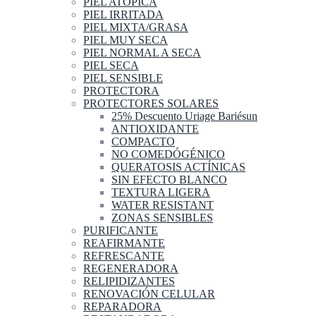
PIEL ATOPICA
PIEL IRRITADA
PIEL MIXTA/GRASA
PIEL MUY SECA
PIEL NORMAL A SECA
PIEL SECA
PIEL SENSIBLE
PROTECTORA
PROTECTORES SOLARES
25% Descuento Uriage Bariésun
ANTIOXIDANTE
COMPACTO
NO COMEDÓGÉNICO
QUERATOSIS ACTÍNICAS
SIN EFECTO BLANCO
TEXTURA LIGERA
WATER RESISTANT
ZONAS SENSIBLES
PURIFICANTE
REAFIRMANTE
REFRESCANTE
REGENERADORA
RELIPIDIZANTES
RENOVACIÓN CELULAR
REPARADORA