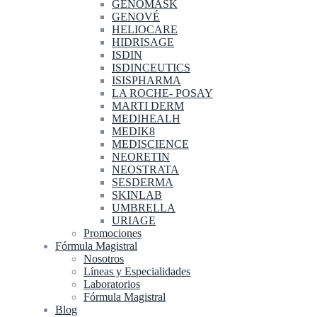
GENOMASK
GENOVÉ
HELIOCARE
HIDRISAGE
ISDIN
ISDINCEUTICS
ISISPHARMA
LA ROCHE- POSAY
MARTI DERM
MEDIHEALH
MEDIK8
MEDISCIENCE
NEORETIN
NEOSTRATA
SESDERMA
SKINLAB
UMBRELLA
URIAGE
Promociones
Fórmula Magistral
Nosotros
Líneas y Especialidades
Laboratorios
Fórmula Magistral
Blog