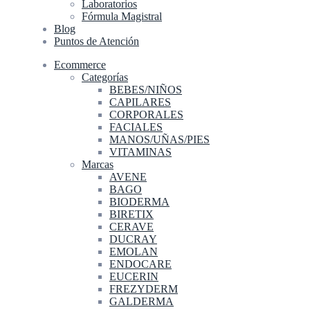
Laboratorios
Fórmula Magistral
Blog
Puntos de Atención
Ecommerce
Categorías
BEBES/NIÑOS
CAPILARES
CORPORALES
FACIALES
MANOS/UÑAS/PIES
VITAMINAS
Marcas
AVENE
BAGO
BIODERMA
BIRETIX
CERAVE
DUCRAY
EMOLAN
ENDOCARE
EUCERIN
FREZYDERM
GALDERMA