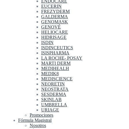
ENDOCARE
EUCERIN
FREZYDERM
GALDERMA
GENOMASK
GENOVÉ
HELIOCARE
HIDRISAGE
ISDIN
ISDINCEUTICS
ISISPHARMA
LA ROCHE- POSAY
MARTI DERM
MEDIHEALH
MEDIK8
MEDISCIENCE
NEORETIN
NEOSTRATA
SESDERMA
SKINLAB
UMBRELLA
URIAGE
Promociones
Fórmula Magistral
Nosotros