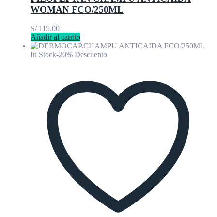
WOMAN FCO/250ML
S/
115.00
Añadir al carrito
In Stock
-20% Descuento