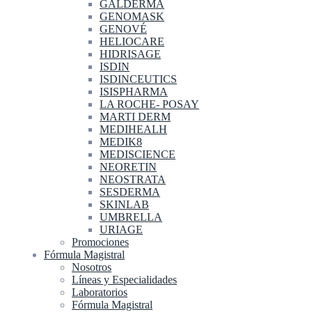
GALDERMA
GENOMASK
GENOVÉ
HELIOCARE
HIDRISAGE
ISDIN
ISDINCEUTICS
ISISPHARMA
LA ROCHE- POSAY
MARTI DERM
MEDIHEALH
MEDIK8
MEDISCIENCE
NEORETIN
NEOSTRATA
SESDERMA
SKINLAB
UMBRELLA
URIAGE
Promociones
Fórmula Magistral
Nosotros
Líneas y Especialidades
Laboratorios
Fórmula Magistral