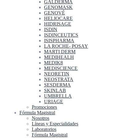
GALDERMA
GENOMASK
GENOVÉ
HELIOCARE
HIDRISAGE
ISDIN
ISDINCEUTICS
ISISPHARMA
LA ROCHE- POSAY
MARTI DERM
MEDIHEALH
MEDIK8
MEDISCIENCE
NEORETIN
NEOSTRATA
SESDERMA
SKINLAB
UMBRELLA
URIAGE
Promociones
Fórmula Magistral
Nosotros
Líneas y Especialidades
Laboratorios
Fórmula Magistral