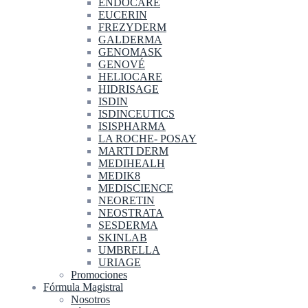
ENDOCARE
EUCERIN
FREZYDERM
GALDERMA
GENOMASK
GENOVÉ
HELIOCARE
HIDRISAGE
ISDIN
ISDINCEUTICS
ISISPHARMA
LA ROCHE- POSAY
MARTI DERM
MEDIHEALH
MEDIK8
MEDISCIENCE
NEORETIN
NEOSTRATA
SESDERMA
SKINLAB
UMBRELLA
URIAGE
Promociones
Fórmula Magistral
Nosotros