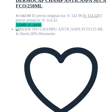
DERMOCAP CHAMP ANTICASPA SECA
FCO/250ML
S/
142.90
El precio original era: S/ 142.90.
S/
114.32
El
precio actual es: S/ 114.32.
Añadir al carrito
In Stock
-20% Descuento