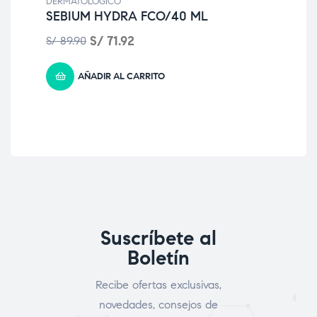
DERMATOLOGICO
MAS
SEBIUM HYDRA FCO/40 ML
NE
S/
71.92
S/
9
S/
89.90
AÑADIR AL CARRITO
Suscríbete al
Boletín
Recibe ofertas exclusivas,
novedades, consejos de