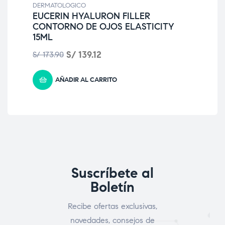
FR
DERMATOLOGICO
CR
EUCERIN HYALURON FILLER
CONTORNO DE OJOS ELASTICITY
S/
2
15ML
S/
139.12
S/
173.90
AÑADIR AL CARRITO
Suscríbete al
Boletín
Recibe ofertas exclusivas,
novedades, consejos de