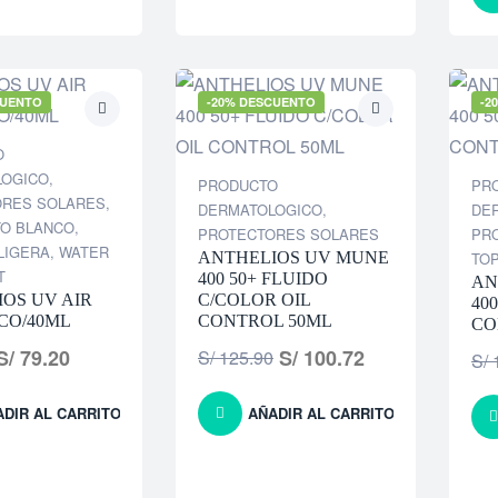
CUENTO
-20% DESCUENTO
-2
O
LOGICO
,
PRODUCTO
PR
ORES SOLARES
,
DERMATOLOGICO
,
DE
TO BLANCO
,
PROTECTORES SOLARES
PR
LIGERA
,
WATER
ANTHELIOS UV MUNE
TOP
T
400 50+ FLUIDO
AN
OS UV AIR
C/COLOR OIL
40
FCO/40ML
CONTROL 50ML
CO
S/
79.20
S/
100.72
S/
125.90
S/
1
ADIR AL CARRITO
AÑADIR AL CARRITO