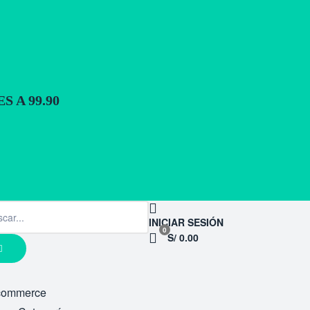
 A 99.90
INICIAR SESIÓN
0
S/ 0.00
commerce