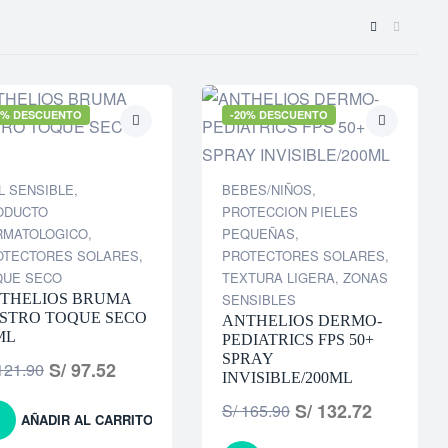
0% DESCUENTO
-20% DESCUENTO
L SENSIBLE
,
BEBES/NIÑOS
,
ODUCTO
PROTECCION PIELES
RMATOLOGICO
,
PEQUEÑAS
,
OTECTORES SOLARES
,
PROTECTORES SOLARES
,
QUE SECO
TEXTURA LIGERA
,
ZONAS
THELIOS BRUMA
SENSIBLES
STRO TOQUE SECO
ANTHELIOS DERMO-
ML
PEDIATRICS FPS 50+
SPRAY
S/
97.52
21.90
INVISIBLE/200ML
S/
132.72
S/
165.90
AÑADIR AL CARRITO