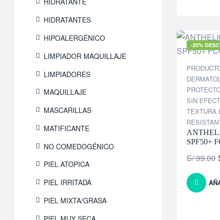
HIDRATANTE
HIDRATANTES
HIPOALERGÉNICO
-20% DES
LIMPIADOR MAQUILLAJE
PRODUCT
LIMPIADORES
DERMATO
PROTECT
MAQUILLAJE
SIN EFEC
MASCARILLAS
TEXTURA 
RESISTAN
MATIFICANTE
ANTHELI
SPF50+ 
NO COMEDOGÉNICO
S/
99.00
PIEL ATOPICA
PIEL IRRITADA
AÑ
PIEL MIXTA/GRASA
PIEL MUY SECA