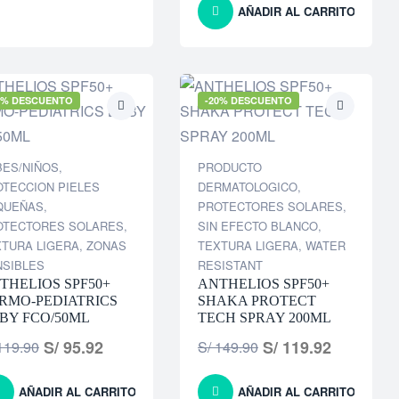
AÑADIR AL CARRITO
0% DESCUENTO
-20% DESCUENTO
BES/NIÑOS
,
PRODUCTO
TECCION PIELES
DERMATOLOGICO
,
QUEÑAS
,
PROTECTORES SOLARES
,
OTECTORES SOLARES
,
SIN EFECTO BLANCO
,
XTURA LIGERA
,
ZONAS
TEXTURA LIGERA
,
WATER
NSIBLES
RESISTANT
THELIOS SPF50+
ANTHELIOS SPF50+
RMO-PEDIATRICS
SHAKA PROTECT
BY FCO/50ML
TECH SPRAY 200ML
S/
95.92
S/
119.92
19.90
S/
149.90
AÑADIR AL CARRITO
AÑADIR AL CARRITO