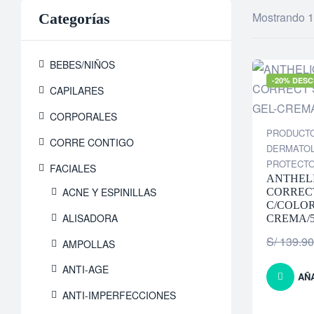
Mostrando 1
Categorías
BEBES/NIÑOS
-20% DES
CAPILARES
CORPORALES
PRODUCT
CORRE CONTIGO
DERMATO
PROTECT
FACIALES
ANTHEL
ACNE Y ESPINILLAS
CORRECT
C/COLOR
ALISADORA
CREMA/
S/
139.90
AMPOLLAS
ANTI-AGE
AÑ
ANTI-IMPERFECCIONES