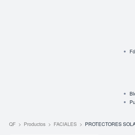
Fó
Bl
Pu
QF
>
Productos
>
FACIALES
>
PROTECTORES SOL