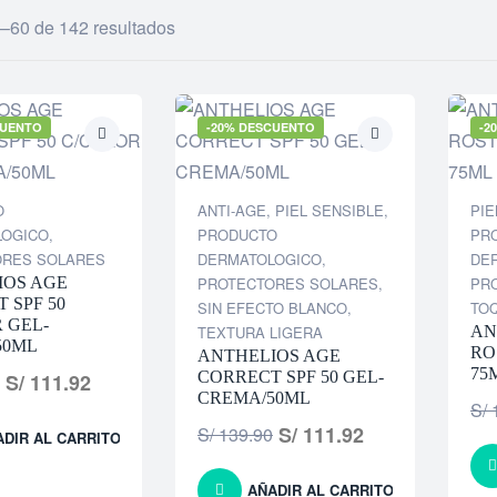
–60 de 142 resultados
CUENTO
-20% DESCUENTO
-2
O
ANTI-AGE
,
PIEL SENSIBLE
,
PIE
LOGICO
,
PRODUCTO
PR
ORES SOLARES
DERMATOLOGICO
,
DE
IOS AGE
PROTECTORES SOLARES
,
PR
 SPF 50
SIN EFECTO BLANCO
,
TO
 GEL-
TEXTURA LIGERA
AN
50ML
RO
ANTHELIOS AGE
75
CORRECT SPF 50 GEL-
S/
111.92
CREMA/50ML
S/
1
S/
111.92
S/
139.90
ADIR AL CARRITO
AÑADIR AL CARRITO