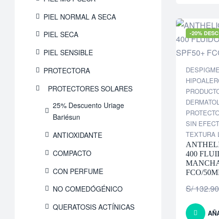
PIEL NORMAL A SECA
PIEL SECA
-20% DES
PIEL SENSIBLE
DESPIGM
PROTECTORA
HIPOALER
PROTECTORES SOLARES
PRODUCT
DERMATO
25% Descuento Uriage
PROTECT
Bariésun
SIN EFEC
TEXTURA 
ANTIOXIDANTE
ANTHEL
COMPACTO
400 FLU
MANCHA
CON PERFUME
FCO/50M
S/
132.90
NO COMEDÓGÉNICO
QUERATOSIS ACTÍNICAS
AÑ