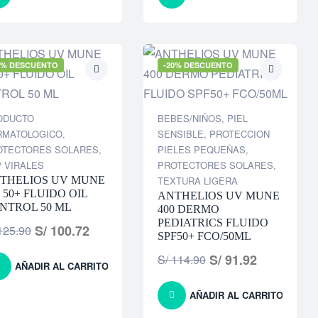
0% DESCUENTO
-20% DESCUENTO
ODUCTO
BEBES/NIÑOS
,
PIEL
RMATOLOGICO
,
SENSIBLE
,
PROTECCION
OTECTORES SOLARES
,
PIELES PEQUEÑAS
,
 VIRALES
PROTECTORES SOLARES
,
THELIOS UV MUNE
TEXTURA LIGERA
0 50+ FLUIDO OIL
ANTHELIOS UV MUNE
NTROL 50 ML
400 DERMO
PEDIATRICS FLUIDO
S/
100.72
25.90
SPF50+ FCO/50ML
S/
91.92
S/
114.90
AÑADIR AL CARRITO
AÑADIR AL CARRITO