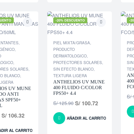
CUENTO
-20% DESCUENTO
-2
ENTANTES
,
PIEL MIXTA/GRASA
,
PR
GÉNICO
,
PRODUCTO
DE
O
DERMATOLOGICO
,
PR
LOGICO
,
PROTECTORES SOLARES
,
SIN
ORES SOLARES
,
SIN EFECTO BLANCO
,
TE
TO BLANCO
,
TEXTURA LIGERA
AN
40
LIGERA
ANTHELIOS UV MUNE
FC
400 FLUIDO C/COLOR
IOS UV MUNE
FPS50+ 4.4
IDO ANTI
S/
1
S SPF50+
S/
100.72
S/
125.90
L
S/
106.32
AÑADIR AL CARRITO
ADIR AL CARRITO