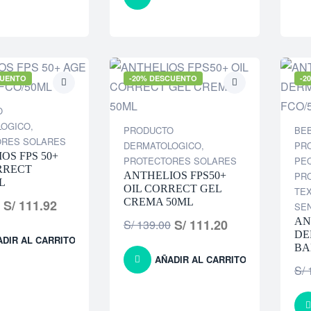
CUENTO
-20% DESCUENTO
-2
O
LOGICO
,
PRODUCTO
BE
ORES SOLARES
DERMATOLOGICO
,
PRO
OS FPS 50+
PROTECTORES SOLARES
PE
RRECT
ANTHELIOS FPS50+
PR
L
OIL CORRECT GEL
TE
CREMA 50ML
S/
111.92
SE
AN
S/
111.20
S/
139.00
DE
ADIR AL CARRITO
BA
AÑADIR AL CARRITO
S/
1