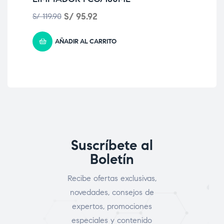
S/
95.92
S/
119.90
S/
6
AÑADIR AL CARRITO
Suscríbete al
Boletín
Recibe ofertas exclusivas,
novedades, consejos de
expertos, promociones
especiales y contenido