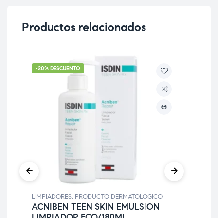
Productos relacionados
-20% DESCUENTO
-2
LIMPIADORES
,
PRODUCTO DERMATOLOGICO
LIM
ACNIBEN TEEN SKIN EMULSION
CE
LIMPIADOR FCO/180ML
ES