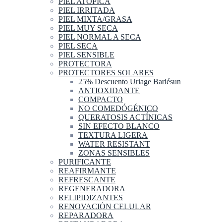
PIEL ATOPICA
PIEL IRRITADA
PIEL MIXTA/GRASA
PIEL MUY SECA
PIEL NORMAL A SECA
PIEL SECA
PIEL SENSIBLE
PROTECTORA
PROTECTORES SOLARES
25% Descuento Uriage Bariésun
ANTIOXIDANTE
COMPACTO
NO COMEDÓGÉNICO
QUERATOSIS ACTÍNICAS
SIN EFECTO BLANCO
TEXTURA LIGERA
WATER RESISTANT
ZONAS SENSIBLES
PURIFICANTE
REAFIRMANTE
REFRESCANTE
REGENERADORA
RELIPIDIZANTES
RENOVACIÓN CELULAR
REPARADORA