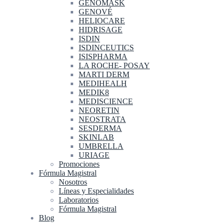
GENOMASK
GENOVÉ
HELIOCARE
HIDRISAGE
ISDIN
ISDINCEUTICS
ISISPHARMA
LA ROCHE- POSAY
MARTI DERM
MEDIHEALH
MEDIK8
MEDISCIENCE
NEORETIN
NEOSTRATA
SESDERMA
SKINLAB
UMBRELLA
URIAGE
Promociones
Fórmula Magistral
Nosotros
Líneas y Especialidades
Laboratorios
Fórmula Magistral
Blog