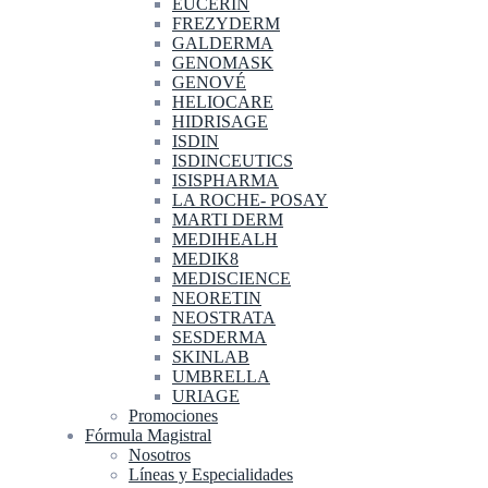
EUCERIN
FREZYDERM
GALDERMA
GENOMASK
GENOVÉ
HELIOCARE
HIDRISAGE
ISDIN
ISDINCEUTICS
ISISPHARMA
LA ROCHE- POSAY
MARTI DERM
MEDIHEALH
MEDIK8
MEDISCIENCE
NEORETIN
NEOSTRATA
SESDERMA
SKINLAB
UMBRELLA
URIAGE
Promociones
Fórmula Magistral
Nosotros
Líneas y Especialidades