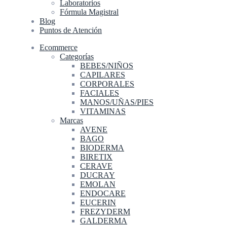
Laboratorios
Fórmula Magistral
Blog
Puntos de Atención
Ecommerce
Categorías
BEBES/NIÑOS
CAPILARES
CORPORALES
FACIALES
MANOS/UÑAS/PIES
VITAMINAS
Marcas
AVENE
BAGO
BIODERMA
BIRETIX
CERAVE
DUCRAY
EMOLAN
ENDOCARE
EUCERIN
FREZYDERM
GALDERMA