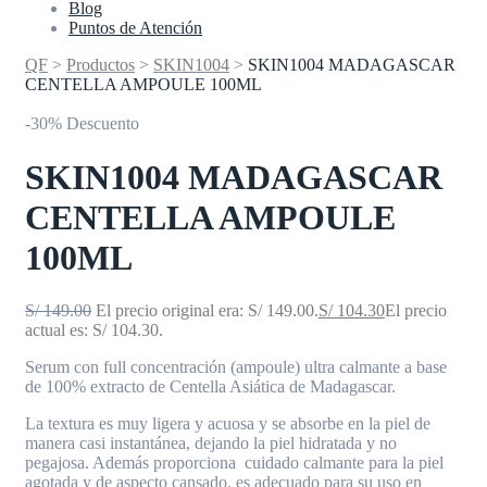
Blog
Puntos de Atención
QF
>
Productos
>
SKIN1004
>
SKIN1004 MADAGASCAR
CENTELLA AMPOULE 100ML
-30% Descuento
SKIN1004 MADAGASCAR
CENTELLA AMPOULE
100ML
S/
149.00
El precio original era: S/ 149.00.
S/
104.30
El precio
actual es: S/ 104.30.
Serum con full concentración (ampoule) ultra calmante a base
de 100% extracto de Centella Asiática de Madagascar.
La textura es muy ligera y acuosa y se absorbe en la piel de
manera casi instantánea, dejando la piel hidratada y no
pegajosa. Además proporciona cuidado calmante para la piel
agotada y de aspecto cansado, es adecuado para su uso en