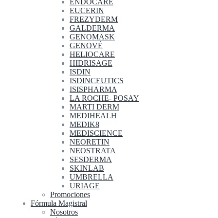
ENDOCARE
EUCERIN
FREZYDERM
GALDERMA
GENOMASK
GENOVÉ
HELIOCARE
HIDRISAGE
ISDIN
ISDINCEUTICS
ISISPHARMA
LA ROCHE- POSAY
MARTI DERM
MEDIHEALH
MEDIK8
MEDISCIENCE
NEORETIN
NEOSTRATA
SESDERMA
SKINLAB
UMBRELLA
URIAGE
Promociones
Fórmula Magistral
Nosotros