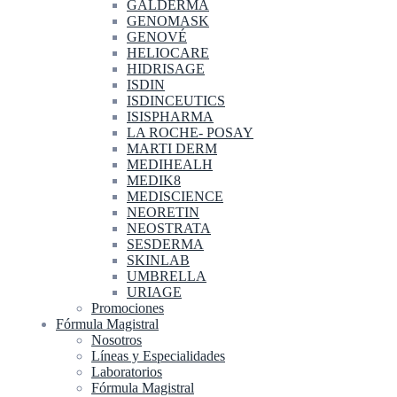
GALDERMA
GENOMASK
GENOVÉ
HELIOCARE
HIDRISAGE
ISDIN
ISDINCEUTICS
ISISPHARMA
LA ROCHE- POSAY
MARTI DERM
MEDIHEALH
MEDIK8
MEDISCIENCE
NEORETIN
NEOSTRATA
SESDERMA
SKINLAB
UMBRELLA
URIAGE
Promociones
Fórmula Magistral
Nosotros
Líneas y Especialidades
Laboratorios
Fórmula Magistral