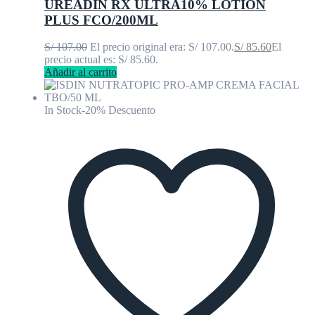
UREADIN RX ULTRA10% LOTION
PLUS FCO/200ML
S/
107.00
El precio original era: S/ 107.00.
S/
85.60
El
precio actual es: S/ 85.60.
Añadir al carrito
In Stock
-20% Descuento