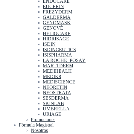
ENDOCARE
EUCERIN
FREZYDERM
GALDERMA
GENOMASK
GENOVÉ
HELIOCARE
HIDRISAGE
ISDIN
ISDINCEUTICS
ISISPHARMA
LA ROCHE- POSAY
MARTI DERM
MEDIHEALH
MEDIK8
MEDISCIENCE
NEORETIN
NEOSTRATA
SESDERMA
SKINLAB
UMBRELLA
URIAGE
Promociones
Fórmula Magistral
Nosotros