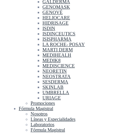
GALDERMA
GENOMASK
GENOVÉ
HELIOCARE
HIDRISAGE
ISDIN
ISDINCEUTICS
ISISPHARMA
LA ROCHE- POSAY
MARTI DERM
MEDIHEALH
MEDIK8
MEDISCIENCE
NEORETIN
NEOSTRATA
SESDERMA
SKINLAB
UMBRELLA
URIAGE
Promociones
Fórmula Magistral
Nosotros
Líneas y Especialidades
Laboratorios
Fórmula Magistral