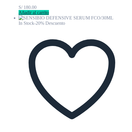
S/
180.00
Añadir al carrito
In Stock
-20% Descuento