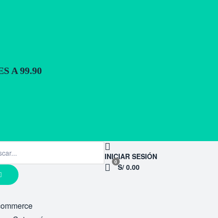
 A 99.90
INICIAR SESIÓN
0
S/ 0.00
commerce