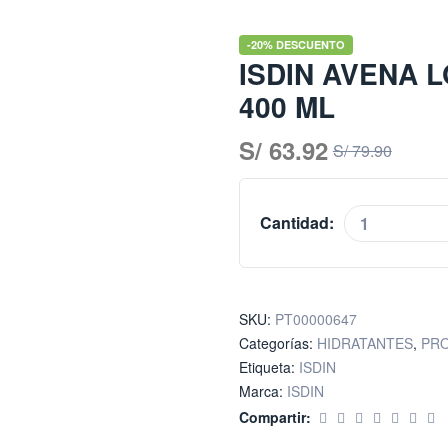
-20% DESCUENTO
ISDIN AVENA 
400 ML
S/
63.92
S/
79.90
Cantidad:
SKU:
PT00000647
Categorías:
HIDRATANTES
,
PR
Etiqueta:
ISDIN
Marca:
ISDIN
Compartir: