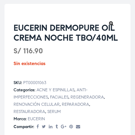
EUCERIN DERMOPURE OIL
🔍
CREMA NOCHE TBO/40ML
S/
116.90
Sin existencias
SKU:
PT00001063
Categorías:
ACNE Y ESPINILLAS
,
ANTI-
IMPERFECCIONES
,
FACIALES
,
REGENERADORA
,
RENOVACIÓN CELULAR
,
REPARADORA
,
RESTAURADORA
,
SERUM
Marca:
EUCERIN
Compartir: