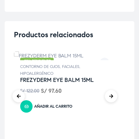
Productos relacionados
-20% DESCUENTO
CONTORNO DE OJOS
,
FACIALES
,
ANT
RU
HIPOALERGÉNICO
FREZYDERM EYE BALM 15ML
S/
1
S/
97.60
S/
122.00
AÑADIR AL CARRITO