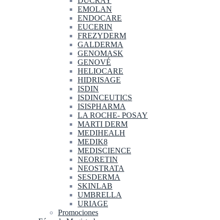
DUCRAY
EMOLAN
ENDOCARE
EUCERIN
FREZYDERM
GALDERMA
GENOMASK
GENOVÉ
HELIOCARE
HIDRISAGE
ISDIN
ISDINCEUTICS
ISISPHARMA
LA ROCHE- POSAY
MARTI DERM
MEDIHEALH
MEDIK8
MEDISCIENCE
NEORETIN
NEOSTRATA
SESDERMA
SKINLAB
UMBRELLA
URIAGE
Promociones