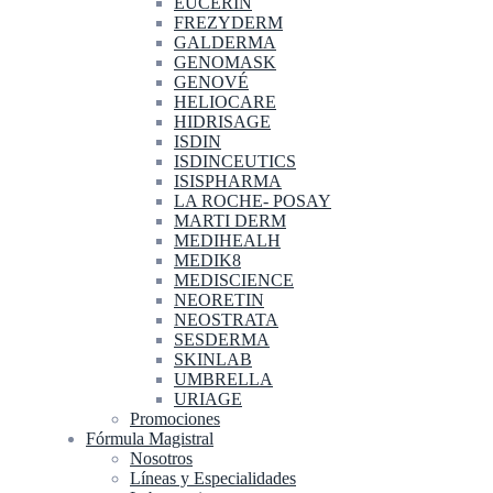
EUCERIN
FREZYDERM
GALDERMA
GENOMASK
GENOVÉ
HELIOCARE
HIDRISAGE
ISDIN
ISDINCEUTICS
ISISPHARMA
LA ROCHE- POSAY
MARTI DERM
MEDIHEALH
MEDIK8
MEDISCIENCE
NEORETIN
NEOSTRATA
SESDERMA
SKINLAB
UMBRELLA
URIAGE
Promociones
Fórmula Magistral
Nosotros
Líneas y Especialidades