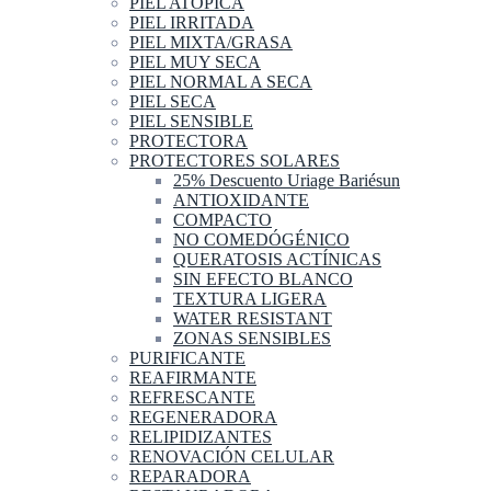
PIEL ATOPICA
PIEL IRRITADA
PIEL MIXTA/GRASA
PIEL MUY SECA
PIEL NORMAL A SECA
PIEL SECA
PIEL SENSIBLE
PROTECTORA
PROTECTORES SOLARES
25% Descuento Uriage Bariésun
ANTIOXIDANTE
COMPACTO
NO COMEDÓGÉNICO
QUERATOSIS ACTÍNICAS
SIN EFECTO BLANCO
TEXTURA LIGERA
WATER RESISTANT
ZONAS SENSIBLES
PURIFICANTE
REAFIRMANTE
REFRESCANTE
REGENERADORA
RELIPIDIZANTES
RENOVACIÓN CELULAR
REPARADORA