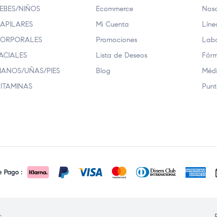
EBES/NIÑOS
Ecommerce
Noso
APILARES
Mi Cuenta
Líne
ORPORALES
Promociones
Labo
ACIALES
Lista de Deseos
Fórm
ANOS/UÑAS/PIES
Blog
Médi
ITAMINAS
Punt
 Pago :