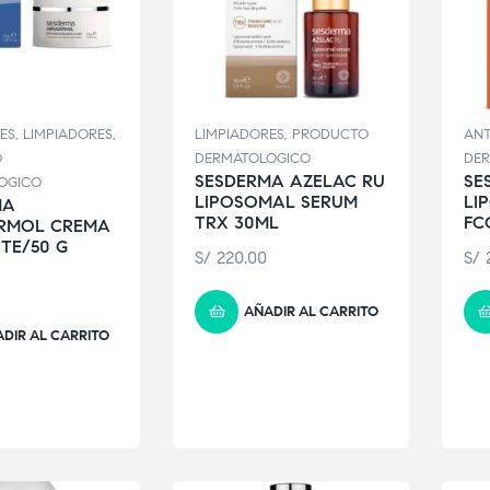
ES
,
LIMPIADORES
,
LIMPIADORES
,
PRODUCTO
ANT
O
DERMATOLOGICO
DE
SESDERMA AZELAC RU
SE
OGICO
LIPOSOMAL SERUM
LI
MA
TRX 30ML
FC
RMOL CREMA
PTE/50 G
S/
220.00
S/
2
AÑADIR AL CARRITO
DIR AL CARRITO