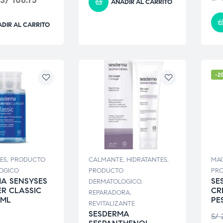
S/
108.75
AÑADIR AL CARRITO
DIR AL CARRITO
-2
ES
,
PRODUCTO
CALMANTE
,
HIDRATANTES
,
MAQ
OGICO
PRODUCTO
PRO
A SENSYSES
SE
DERMATOLOGICO
,
R CLASSIC
CR
REPARADORA
,
0ML
PE
REVITALIZANTE
SESDERMA
S/
2