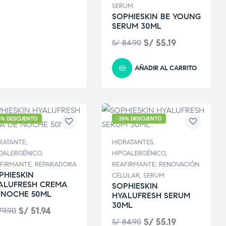
SERUM
SOPHIESKIN BE YOUNG
SERUM 30ML
S/
55.19
S/
84.90
AÑADIR AL CARRITO
5% DESCUENTO
-35% DESCUENTO
RATANTE
,
HIDRATANTES
,
OALERGÉNICO
,
HIPOALERGÉNICO
,
FIRMANTE
,
REPARADORA
REAFIRMANTE
,
RENOVACIÓN
PHIESKIN
CELULAR
,
SERUM
ALUFRESH CREMA
SOPHIESKIN
 NOCHE 50ML
HYALUFRESH SERUM
30ML
S/
51.94
9.90
S/
55.19
S/
84.90