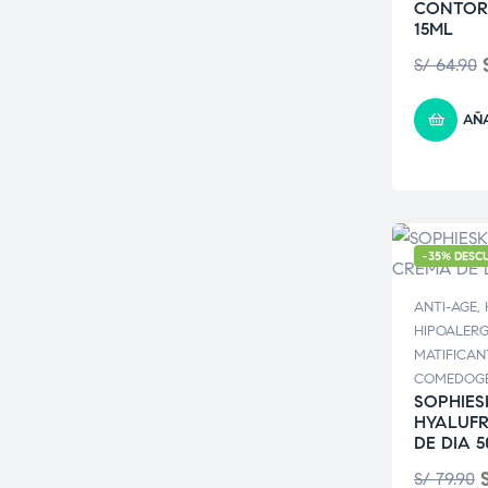
CONTOR
15ML
S/
64.90
AÑA
-35% DESC
ANTI-AGE
,
HIPOALER
MATIFICAN
COMEDOG
SOPHIES
HYALUF
DE DIA 
S/
79.90