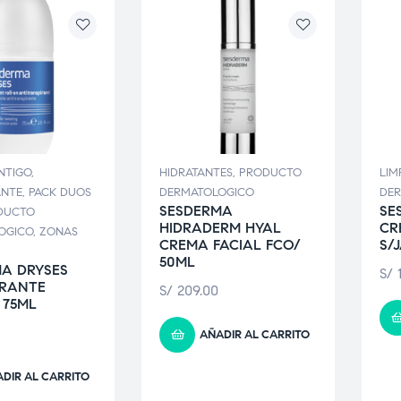
NTIGO
,
HIDRATANTES
,
PRODUCTO
LIM
NTE
,
PACK DUOS
DERMATOLOGICO
DE
SESDERMA
SE
DUCTO
HIDRADERM HYAL
CR
OGICO
,
ZONAS
CREMA FACIAL FCO/
S/
50ML
A DRYSES
S/
1
RANTE
S/
209.00
 75ML
AÑADIR AL CARRITO
DIR AL CARRITO