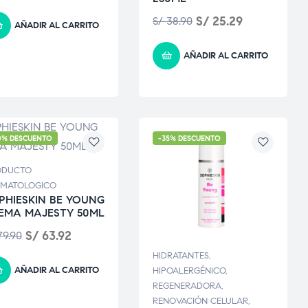
S/
25.29
S/
38.90
AÑADIR AL CARRITO
AÑADIR AL CARRITO
0% DESCUENTO
-35% DESCUENTO
ODUCTO
RMATOLOGICO
PHIESKIN BE YOUNG
EMA MAJESTY 50ML
S/
63.92
9.90
HIDRATANTES
,
AÑADIR AL CARRITO
HIPOALERGÉNICO
,
REGENERADORA
,
RENOVACIÓN CELULAR
,