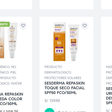
UENTO
GÉNICO
,
NO
PRODUCTO
MAT
NICO
,
PIEL
DERMATOLOGICO
,
PR
PRODUCTO
PROTECTORES SOLARES
DE
SESDERMA REPASKIN
OGICO
,
WATER
PRO
TOQUE SECO FACIAL
SE
SPF50 FCO/50ML
UR
A REPASKIN
DE
SEDA COLOR
S/
139.90
SP
FCO/50ML
S/
1