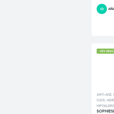
AÑA
-35% DESC
ANTI-AGE
,
OJOS
,
HID
HIPOALER
SOPHIES