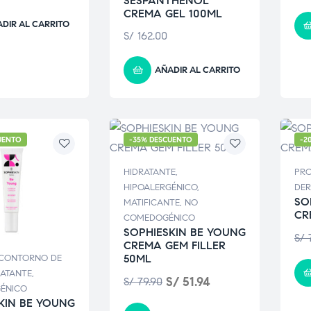
SESPANTHENOL
CREMA GEL 100ML
DIR AL CARRITO
S/
162.00
AÑADIR AL CARRITO
UENTO
-35% DESCUENTO
-2
HIDRATANTE
,
PR
HIPOALERGÉNICO
,
DE
SO
MATIFICANTE
,
NO
CR
COMEDOGÉNICO
SOPHIESKIN BE YOUNG
S/
7
CREMA GEM FILLER
50ML
CONTORNO DE
RATANTE
,
S/
51.94
S/
79.90
GÉNICO
KIN BE YOUNG