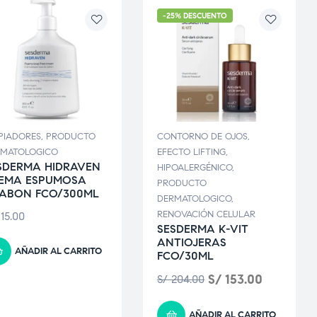
-25% DESCUENTO
PIADORES
,
PRODUCTO
CONTORNO DE OJOS
,
RMATOLOGICO
EFECTO LIFTING
,
SDERMA HIDRAVEN
HIPOALERGÉNICO
,
EMA ESPUMOSA
PRODUCTO
JABON FCO/300ML
DERMATOLOGICO
,
RENOVACIÓN CELULAR
15.00
SESDERMA K-VIT
ANTIOJERAS
AÑADIR AL CARRITO
FCO/30ML
S/
153.00
S/
204.00
AÑADIR AL CARRITO