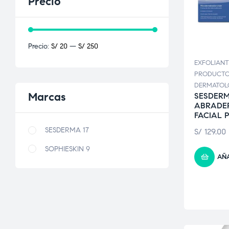
Precio
Precio:
S/ 20
—
S/ 250
EXFOLIANT
PRODUCT
DERMATOL
Marcas
SESDER
ABRADE
FACIAL 
SESDERMA
17
S/
129.00
SOPHIESKIN
9
AÑA