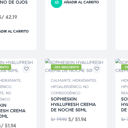
NO DE OJOS
AÑADIR AL CARRITO
S/
42.19
DIR AL CARRITO
UENTO
-35% DESCUENTO
-3
HIDRATANTE
,
CALMANTE
,
HIDRATANTES
,
HID
GÉNICO
,
HIPOALERGÉNICO
,
NO
HIP
TE
,
NO
COMEDOGÉNICO
REA
SOPHIESKIN
SO
ÉNICO
HYALUFRESH CREMA
HY
KIN
DE NOCHE 50ML
DE
RESH CREMA
50ML
S/
51.94
S/
79.90
S/
7
S/
51.94