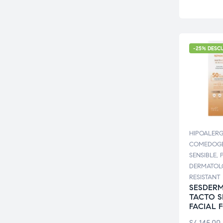
-25% DESC
HIPOALER
COMEDOGÉ
SENSIBLE
,
DERMATOL
RESISTANT
SESDERM
TACTO 
FACIAL 
S/
145.00