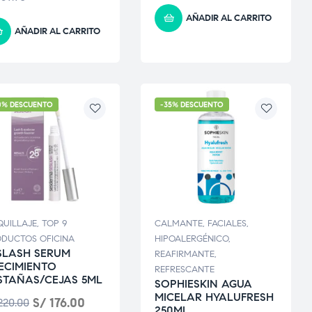
AÑADIR AL CARRITO
AÑADIR AL CARRITO
0% DESCUENTO
-35% DESCUENTO
UILLAJE
,
TOP 9
CALMANTE
,
FACIALES
,
DUCTOS OFICINA
HIPOALERGÉNICO
,
SLASH SERUM
REAFIRMANTE
,
ECIMIENTO
REFRESCANTE
STAÑAS/CEJAS 5ML
SOPHIESKIN AGUA
MICELAR HYALUFRESH
S/
176.00
20.00
250ML